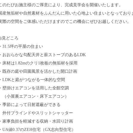
このたびお施主様のご厚意により、完成見学会を開催いたします。
国産無垢材や自然素材をふんだんに用いた心地よい住まいとなっており
実際の空間をご体感いただけますのでこの機会にぜひお越しください。
◎見どころ
・31.5坪の平屋の住まい
・おおらかな勾配天井と薪ストーブのあるLDK
・床材は1.82mのクリ1枚板の無垢材を採用
・既存の庭や田園風景を活かした開口計画
・LDKと庭がつながる一体的な空間
・壁掛けエアコンを活用した全館空調
（小屋裏エアコン・床下エアコン）
・季節によって日射遮蔽ができる
外付ブラインドやスリットシャッター
・家事負担を軽減する収納・水回り計画
・UA値0.37のZEH住宅（GX志向型住宅）